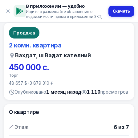
В приложении — удобно
Скачать
Ищите и размещайте объявления о
9 фото
недвижимости прямо в приложении SK.TJ
Продажа
2 комн. квартира
Вахдат, ш Ваҳдат кателний
450 000 с.
Торг
48 657 $
•
3 879 310 ₽
Опубликовано
1 месяц назад
1 110
просмотров
О квартире
Этаж
6 из 7