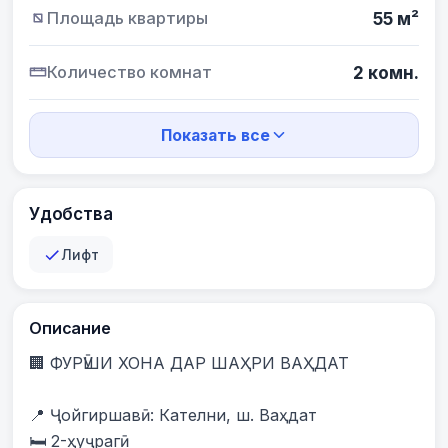
Площадь квартиры
55 м²
Количество комнат
2 комн.
Показать все
Удобства
Лифт
Описание
🏢 ФУРӮШИ ХОНА ДАР ШАҲРИ ВАҲДАТ

📍 Ҷойгиршавӣ: Кателни, ш. Ваҳдат

🛏️ 2-ҳуҷрагӣ
