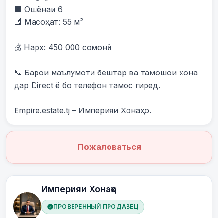
🏢 Ошёнаи 6

📐 Масоҳат: 55 м²

💰 Нарх: 450 000 сомонӣ

📞 Барои маълумоти бештар ва тамошои хона 
дар Direct ё бо телефон тамос гиред.

Empire.estate.tj – Империяи Хонаҳо.
Пожаловаться
Империяи Хонаҳо
ПРОВЕРЕННЫЙ ПРОДАВЕЦ