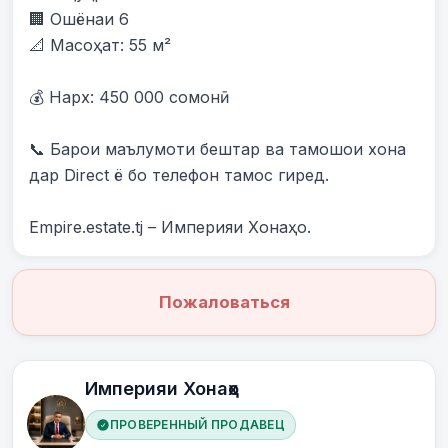
🏢 Ошёнаи 6

📐 Масоҳат: 55 м²

💰 Нарх: 450 000 сомонӣ

📞 Барои маълумоти бештар ва тамошои хона 
дар Direct ё бо телефон тамос гиред.

Empire.estate.tj – Империяи Хонаҳо.
Пожаловаться
Империяи Хонаҳо
ПРОВЕРЕННЫЙ ПРОДАВЕЦ