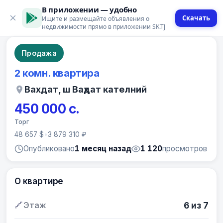
В приложении — удобно
Скачать
Ищите и размещайте объявления о
9 фото
недвижимости прямо в приложении SK.TJ
Продажа
2 комн. квартира
Вахдат, ш Ваҳдат кателний
450 000 с.
Торг
48 657 $
•
3 879 310 ₽
Опубликовано
1 месяц назад
1 120
просмотров
О квартире
Этаж
6 из 7