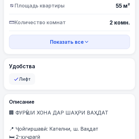
Площадь квартиры
55 м²
Количество комнат
2 комн.
Показать все
Удобства
Лифт
Описание
🏢 ФУРӮШИ ХОНА ДАР ШАҲРИ ВАҲДАТ

📍 Ҷойгиршавӣ: Кателни, ш. Ваҳдат

🛏️ 2-ҳуҷрагӣ
