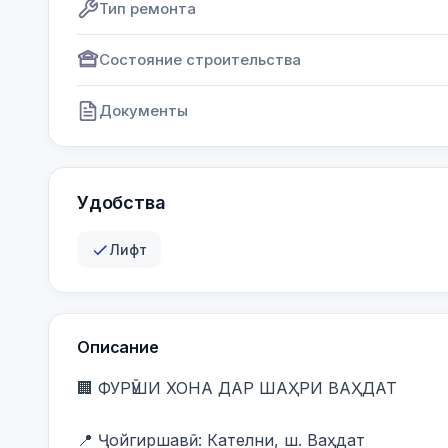
Тип ремонта
Состояние строительства
Документы
Удобства
Лифт
Описание
🏢 ФУРӮШИ ХОНА ДАР ШАҲРИ ВАҲДАТ

📍 Ҷойгиршавӣ: Кателни, ш. Ваҳдат
