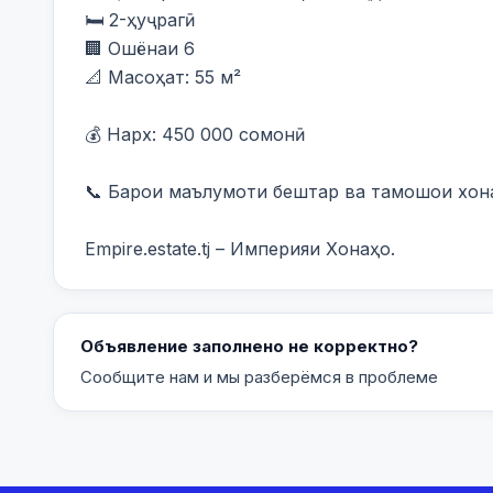
🛏️ 2-ҳуҷрагӣ

🏢 Ошёнаи 6

📐 Масоҳат: 55 м²

💰 Нарх: 450 000 сомонӣ

📞 Барои маълумоти бештар ва тамошои хона 
Empire.estate.tj – Империяи Хонаҳо.
Объявление заполнено не корректно?
Сообщите нам и мы разберёмся в проблеме