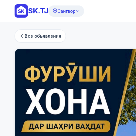
SK.TJ
Сангвор
Все объявления