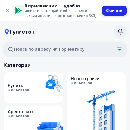
В приложении — удобно
Скачать
Ищите и размещайте объявления о
недвижимости прямо в приложении SK.TJ
Гулистон
Поиск по адресу или ориентиру
Категории
Новостройки
0 объектов
Купить
0 объектов
Арендовать
0 объектов