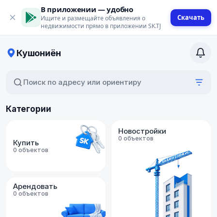
В приложении — удобно
Скачать
Ищите и размещайте объявления о
недвижимости прямо в приложении SK.TJ
Кушониён
Поиск по адресу или ориентиру
Категории
Новостройки
0 объектов
Купить
0 объектов
Арендовать
0 объектов