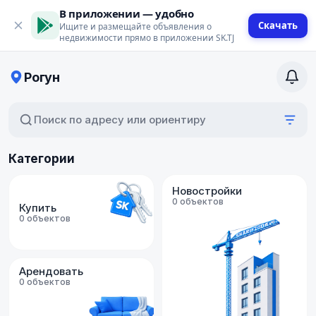
В приложении — удобно
Скачать
Ищите и размещайте объявления о
недвижимости прямо в приложении SK.TJ
Рогун
Поиск по адресу или ориентиру
Категории
Новостройки
0 объектов
Купить
0 объектов
Арендовать
0 объектов