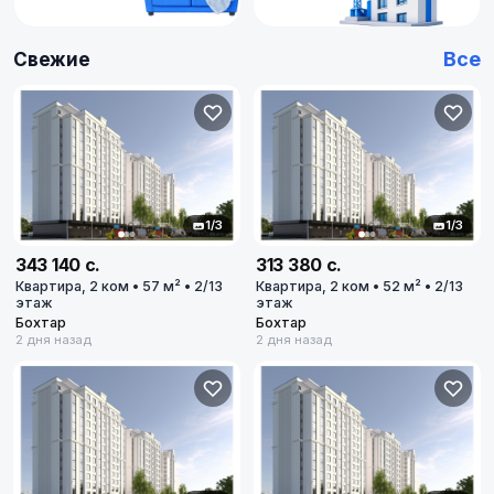
Все
Свежие
1/3
1/3
343 140 с.
313 380 с.
Квартира, 2 ком • 57 м² • 2/13
Квартира, 2 ком • 52 м² • 2/13
Купить
этаж
этаж
Бохтар
Бохтар
2 дня назад
2 дня назад
Купить
Арендовать
Квартиру
18
18
объявлений