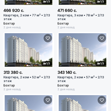
1/3
1/3
Дом или дачу
1
1
объявлений
466 920 с.
471 660 с.
Квартира, 2 ком • 77 м² • 2/13
Квартира, 3 ком • 78 м² • 2/13
этаж
этаж
Гараж или паркинг
0
Бохтар
Бохтар
0
объявлений
2 дня назад
2 дня назад
Участок
1
1
объявлений
Коммерческую недвижимость
0
0
объявлений
1/3
1/3
313 380 с.
343 140 с.
Бизнес
Квартира, 2 ком • 52 м² • 2/13
Квартира, 2 ком • 57 м² • 2/13
0
0
объявлений
этаж
этаж
Бохтар
Бохтар
2 дня назад
2 дня назад
Промбазы и заводы
0
0
объявлений