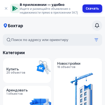
В приложении — удобно
Скачать
Ищите и размещайте объявления о
недвижимости прямо в приложении SK.TJ
Бохтар
Поиск по адресу или ориентиру
Категории
Новостройки
16 объектов
Купить
20 объектов
Арендовать
1 объектов