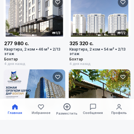
1/3
1/2
277 980 с.
325 320 с.
Квартира, 2 ком • 46 м² • 2/13
Квартира, 2 ком • 54 м² • 2/13
этаж
этаж
Бохтар
Бохтар
4 дня назад
4 дня назад
Все города
Душанбе
Худжанд
Главная
Избранное
Сообщения
Профиль
Разместить
Вахдат