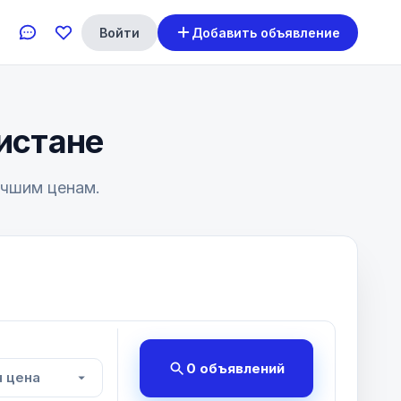
Войти
Добавить объявление
истане
учшим ценам.
0 объявлений
 цена