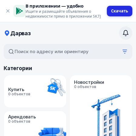
В приложении — удобно
Скачать
Ищите и размещайте объявления о
недвижимости прямо в приложении SK.TJ
Дарваз
Поиск по адресу или ориентиру
Категории
Новостройки
0 объектов
Купить
0 объектов
Арендовать
0 объектов