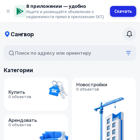
В приложении — удобно
Скачать
Ищите и размещайте объявления о
недвижимости прямо в приложении SK.TJ
Сангвор
Поиск по адресу или ориентиру
Категории
Новостройки
0 объектов
Купить
0 объектов
Арендовать
0 объектов