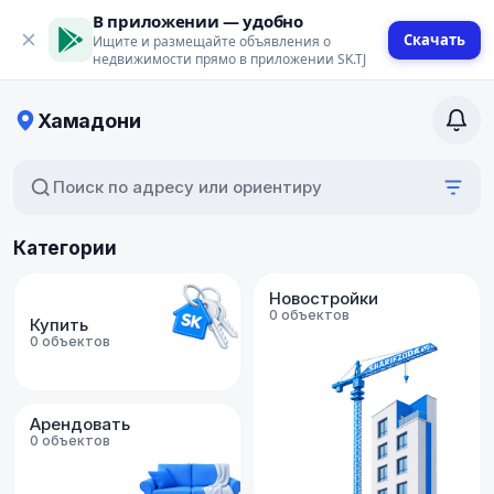
В приложении — удобно
Скачать
Ищите и размещайте объявления о
недвижимости прямо в приложении SK.TJ
Хамадони
Поиск по адресу или ориентиру
Категории
Новостройки
0 объектов
Купить
0 объектов
Арендовать
0 объектов