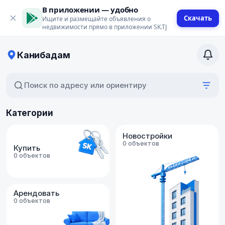
В приложении — удобно
Скачать
Ищите и размещайте объявления о
недвижимости прямо в приложении SK.TJ
Канибадам
Поиск по адресу или ориентиру
Категории
Новостройки
0 объектов
Купить
0 объектов
Арендовать
0 объектов