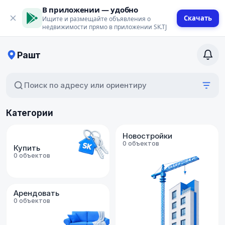
В приложении — удобно
Скачать
Ищите и размещайте объявления о
недвижимости прямо в приложении SK.TJ
Рашт
Поиск по адресу или ориентиру
Категории
Новостройки
0 объектов
Купить
0 объектов
Арендовать
0 объектов