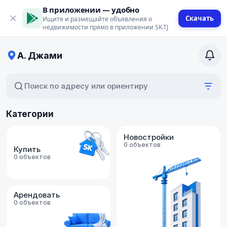
В приложении — удобно
Скачать
Ищите и размещайте объявления о
недвижимости прямо в приложении SK.TJ
А. Джами
Поиск по адресу или ориентиру
Категории
Новостройки
0 объектов
Купить
0 объектов
Арендовать
0 объектов