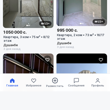
Худжанд
1/3+
Вахдат
1/3+
995 000 с.
1 050 000 с.
Квартира, 2 ком • 73 м² • 16/17
Рудаки
Квартира, 3 ком • 75 м² • 8/12
этаж
этаж
Душанбе
Душанбе
3 дня назад
Гиссар
3 дня назад
Куляб
Бохтар
Главная
Избранное
Сообщения
Профиль
Разместить
Варзоб
А. Джами