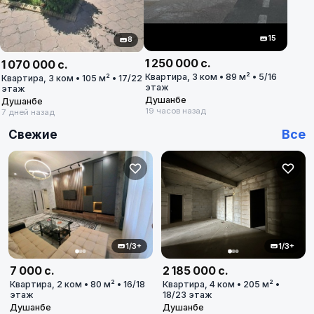
Дом или дачу
70
70
объявлений
15
8
Гараж или паркинг
1 250 000 с.
1 070 000 с.
3
3
объявлений
Квартира, 3 ком • 89 м² • 5/16
Квартира, 3 ком • 105 м² • 17/22
этаж
этаж
Душанбе
Душанбе
Участок
19 часов назад
7 дней назад
1
1
объявлений
Все
Свежие
Коммерческую недвижимость
20
20
объявлений
Бизнес
4
4
объявлений
1/3+
1/3+
Промбазы и заводы
7 000 с.
2 185 000 с.
0
0
объявлений
Квартира, 2 ком • 80 м² • 16/18
Квартира, 4 ком • 205 м² •
этаж
18/23 этаж
Душанбе
Душанбе