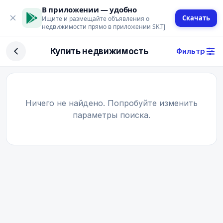
В приложении — удобно
Скачать
Ищите и размещайте объявления о
недвижимости прямо в приложении SK.TJ
Фильтр
Купить недвижимость
Фильтр
Сделка
Купить
Арендовать
Ничего не найдено. Попробуйте изменить
параметры поиска.
Поиск
Тип недвижимости
Тип
Город