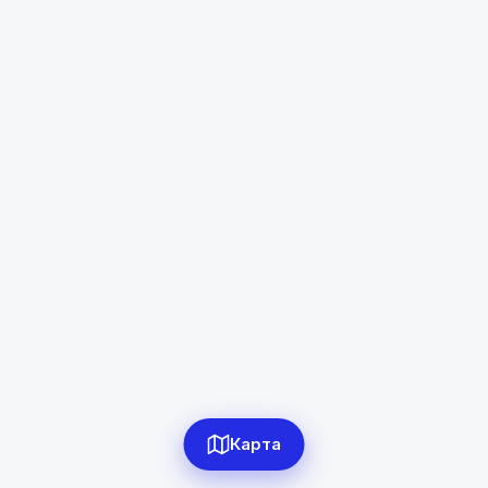
Гулистон
Диапазон цен
в сомони
Сбросить
0
объявлений по фильтру
Сбросить фильтры
Карта
Применить фильтры