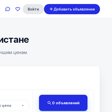
Войти
Добавить объявление
истане
учшим ценам.
0 объявлений
 цена