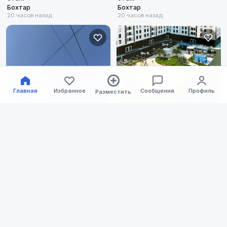
Худжанд
Бохтар
Бохтар
20 часов назад
20 часов назад
Вахдат
Рудаки
Гиссар
Главная
Избранное
Сообщения
Профиль
Разместить
1/3+
Куляб
100 000 с.
Квартира, 2 ком • 54 м² • 9/16
этаж
Бохтар
Рудаки
23 часа назад
1/3+
Варзоб
1 465 000 с.
Квартира, 3 ком • 120 м² • 14/15
А. Джами
этаж
Душанбе
22 часа назад
Айни