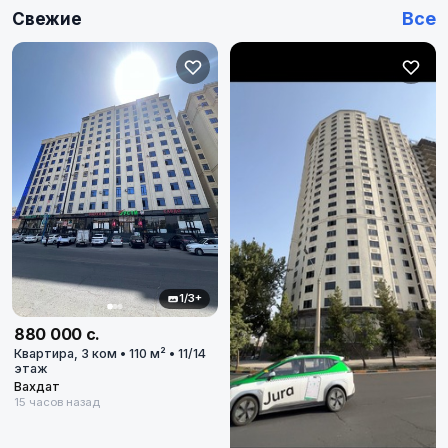
Дом или дачу
Все
Свежие
100
100
объявлений
Гараж или паркинг
3
3
объявлений
Участок
3
3
объявлений
Коммерческую недвижимость
20
20
объявлений
1/3+
Бизнес
4
4
объявлений
880 000 с.
Квартира, 3 ком • 110 м² • 11/14
этаж
Промбазы и заводы
Вахдат
0
0
объявлений
15 часов назад