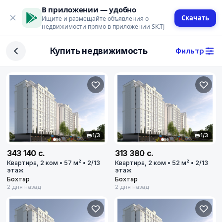
В приложении — удобно
Скачать
Ищите и размещайте объявления о
недвижимости прямо в приложении SK.TJ
Фильтр
Купить недвижимость
Фильтр
Сделка
Купить
Арендовать
Поиск
1/3
1/3
343 140 с.
313 380 с.
Квартира, 2 ком • 57 м² • 2/13
Квартира, 2 ком • 52 м² • 2/13
Тип недвижимости
этаж
этаж
Бохтар
Бохтар
Тип
2 дня назад
2 дня назад
Город