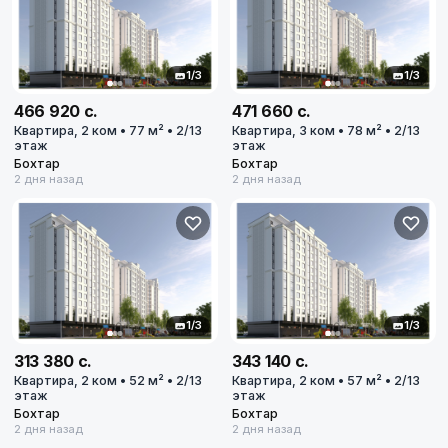
Бохтар
Диапазон цен
в сомони
1/3
1/3
466 920 с.
471 660 с.
Квартира, 2 ком • 77 м² • 2/13
Квартира, 3 ком • 78 м² • 2/13
этаж
этаж
Бохтар
Бохтар
2 дня назад
2 дня назад
Сбросить
20
объявлений по фильтру
1/3
1/3
Сбросить фильтры
313 380 с.
343 140 с.
Квартира, 2 ком • 52 м² • 2/13
Квартира, 2 ком • 57 м² • 2/13
этаж
этаж
Бохтар
Бохтар
Применить фильтры
2 дня назад
2 дня назад