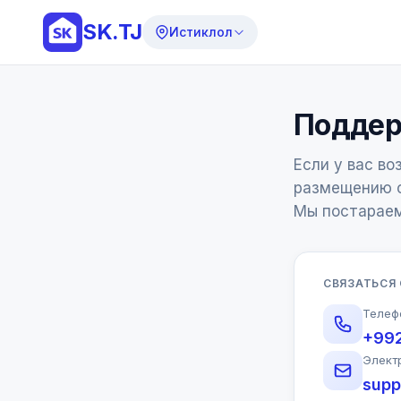
SK.TJ
Истиклол
Поддер
Если у вас во
размещению о
Мы постараем
СВЯЗАТЬСЯ
Телеф
+99
Элект
supp