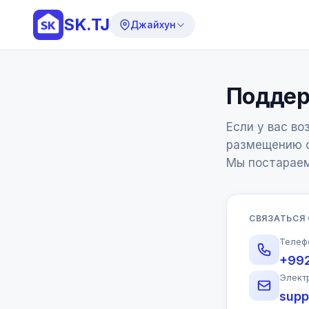
SK.TJ
Джайхун
Поддер
Если у вас во
размещению о
Мы постараем
СВЯЗАТЬСЯ
Телеф
+99
Элект
supp