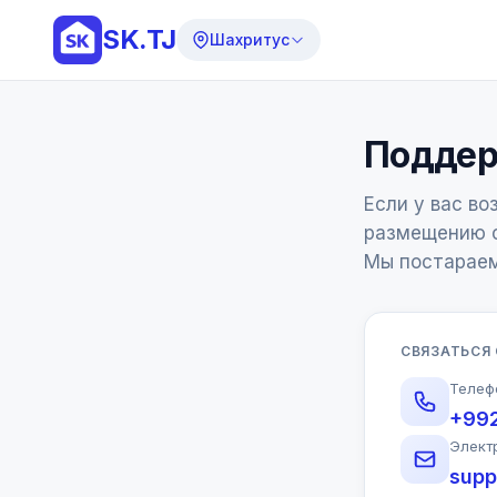
SK.TJ
Шахритус
Поддер
Если у вас во
размещению о
Мы постараем
СВЯЗАТЬСЯ
Телеф
+99
Элект
supp