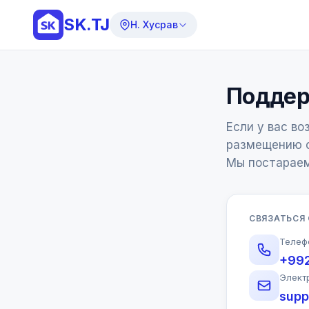
SK.TJ
Н. Хусрав
Поддер
Если у вас во
размещению о
Мы постараем
СВЯЗАТЬСЯ
Телеф
+99
Элект
supp