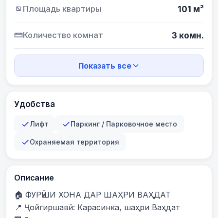
Площадь квартиры
101 м²
Количество комнат
3 комн.
Показать все
Удобства
Лифт
Паркинг / Парковочное место
Охраняемая территория
Описание
🏠 ФУРӮШИ ХОНА ДАР ШАҲРИ ВАҲДАТ

📍 Ҷойгиршавӣ: Карасинка, шаҳри Ваҳдат
