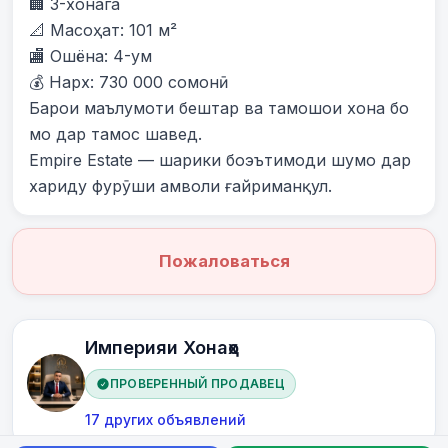
🏢 3-хонага

📐 Масоҳат: 101 м²

🏬 Ошёна: 4-ум

💰 Нарх: 730 000 сомонӣ

Барои маълумоти бештар ва тамошои хона бо 
мо дар тамос шавед.

Empire Estate — шарики боэътимоди шумо дар 
хариду фурӯши амволи ғайриманқул.
Пожаловаться
Империяи Хонаҳо
ПРОВЕРЕННЫЙ ПРОДАВЕЦ
17 других объявлений