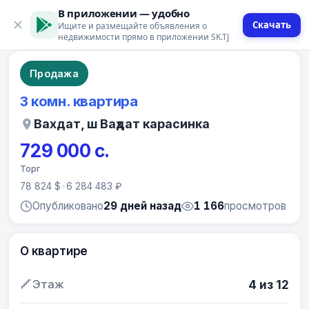
В приложении — удобно
Скачать
Ищите и размещайте объявления о
10 фото
недвижимости прямо в приложении SK.TJ
Продажа
3 комн. квартира
Вахдат, ш Ваҳдат карасинка
729 000 с.
Торг
78 824 $
•
6 284 483 ₽
Опубликовано
29 дней назад
1 166
просмотров
О квартире
Этаж
4 из 12