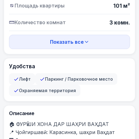
Площадь квартиры
101 м²
Количество комнат
3 комн.
Показать все
Удобства
Лифт
Паркинг / Парковочное место
Охраняемая территория
Описание
🏠 ФУРӮШИ ХОНА ДАР ШАҲРИ ВАҲДАТ

📍 Ҷойгиршавӣ: Карасинка, шаҳри Ваҳдат
