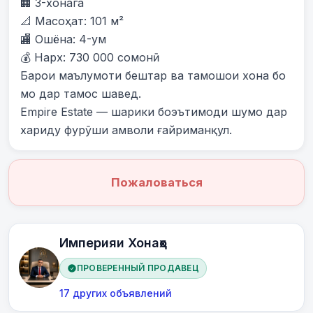
🏢 3-хонага

📐 Масоҳат: 101 м²

🏬 Ошёна: 4-ум

💰 Нарх: 730 000 сомонӣ

Барои маълумоти бештар ва тамошои хона бо 
мо дар тамос шавед.

Empire Estate — шарики боэътимоди шумо дар 
хариду фурӯши амволи ғайриманқул.
Пожаловаться
Империяи Хонаҳо
ПРОВЕРЕННЫЙ ПРОДАВЕЦ
17 других объявлений