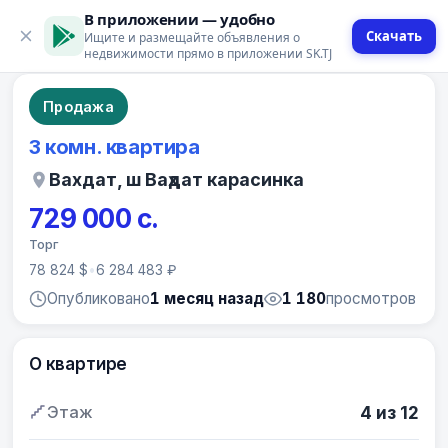
В приложении — удобно
Скачать
Ищите и размещайте объявления о
10 фото
недвижимости прямо в приложении SK.TJ
Продажа
3 комн. квартира
Вахдат, ш Ваҳдат карасинка
729 000 с.
Торг
78 824 $
•
6 284 483 ₽
Опубликовано
1 месяц назад
1 180
просмотров
О квартире
Этаж
4 из 12