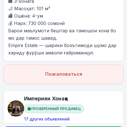
🏢 3-хонага

📐 Масоҳат: 101 м²

🏬 Ошёна: 4-ум

💰 Нарх: 730 000 сомонӣ

Барои маълумоти бештар ва тамошои хона бо 
мо дар тамос шавед.

Empire Estate — шарики боэътимоди шумо дар 
хариду фурӯши амволи ғайриманқул.
Пожаловаться
Империяи Хонаҳо
ПРОВЕРЕННЫЙ ПРОДАВЕЦ
17 других объявлений