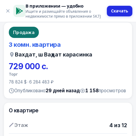
В приложении — удобно
Скачать
Ищите и размещайте объявления о
10 фото
недвижимости прямо в приложении SK.TJ
Продажа
3 комн. квартира
Вахдат, ш Ваҳдат карасинка
729 000 с.
Торг
78 824 $
•
6 284 483 ₽
Опубликовано
29 дней назад
1 158
просмотров
О квартире
Этаж
4 из 12