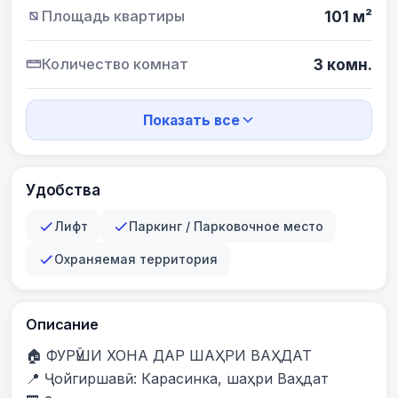
Площадь квартиры
101 м²
Количество комнат
3 комн.
Показать все
Удобства
Лифт
Паркинг / Парковочное место
Охраняемая территория
Описание
🏠 ФУРӮШИ ХОНА ДАР ШАҲРИ ВАҲДАТ

📍 Ҷойгиршавӣ: Карасинка, шаҳри Ваҳдат
