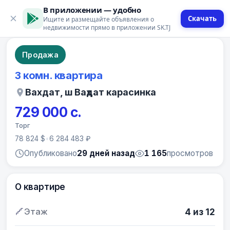
В приложении — удобно
Скачать
Ищите и размещайте объявления о
10 фото
недвижимости прямо в приложении SK.TJ
Продажа
3 комн. квартира
Вахдат, ш Ваҳдат карасинка
729 000 с.
Торг
78 824 $
•
6 284 483 ₽
Опубликовано
29 дней назад
1 165
просмотров
О квартире
Этаж
4 из 12