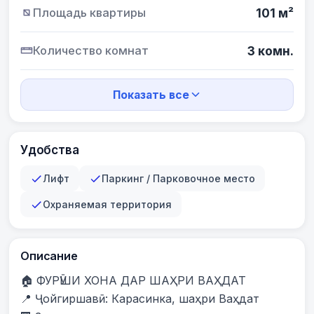
Площадь квартиры
101 м²
Количество комнат
3 комн.
Показать все
Удобства
Лифт
Паркинг / Парковочное место
Охраняемая территория
Описание
🏠 ФУРӮШИ ХОНА ДАР ШАҲРИ ВАҲДАТ

📍 Ҷойгиршавӣ: Карасинка, шаҳри Ваҳдат
