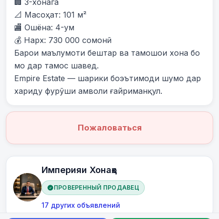
🏢 3-хонага

📐 Масоҳат: 101 м²

🏬 Ошёна: 4-ум

💰 Нарх: 730 000 сомонӣ

Барои маълумоти бештар ва тамошои хона бо 
мо дар тамос шавед.

Empire Estate — шарики боэътимоди шумо дар 
хариду фурӯши амволи ғайриманқул.
Пожаловаться
Империяи Хонаҳо
ПРОВЕРЕННЫЙ ПРОДАВЕЦ
17 других объявлений