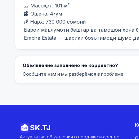
📐 Масоҳат: 101 м²

🏬 Ошёна: 4-ум

💰 Нарх: 730 000 сомонӣ

Барои маълумоти бештар ва тамошои хона бо
Empire Estate — шарики боэътимоди шумо д
Объявление заполнено не корректно?
Сообщите нам и мы разберёмся в проблеме
К
SK.
TJ
Актуальные объявления о продаже и аренде
О