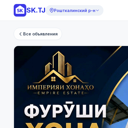
SK.TJ
Рошткалинский р-н
Все объявления