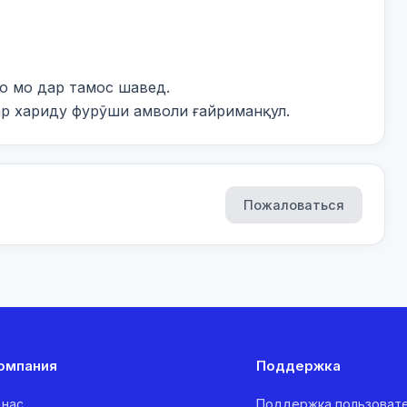
 мо дар тамос шавед.

ар хариду фурӯши амволи ғайриманқул.
Пожаловаться
омпания
Поддержка
 нас
Поддержка пользоват