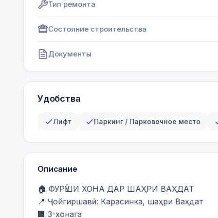
Тип ремонта
Состояние строительства
Документы
Удобства
Лифт
Паркинг / Парковочное место
Описание
🏠 ФУРӮШИ ХОНА ДАР ШАҲРИ ВАҲДАТ

📍 Ҷойгиршавӣ: Карасинка, шаҳри Ваҳдат

🏢 3-хонага
