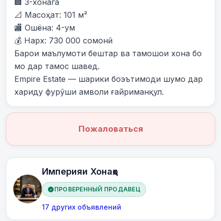
🏢 3-хонага

📐 Масоҳат: 101 м²

🏬 Ошёна: 4-ум

💰 Нарх: 730 000 сомонӣ

Барои маълумоти бештар ва тамошои хона бо 
мо дар тамос шавед.

Empire Estate — шарики боэътимоди шумо дар 
хариду фурӯши амволи ғайриманқул.
Пожаловаться
Империяи Хонаҳо
ПРОВЕРЕННЫЙ ПРОДАВЕЦ
17 других объявлений