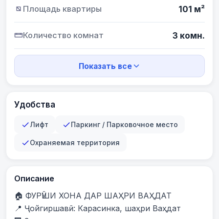
Площадь квартиры
101 м²
Количество комнат
3 комн.
Показать все
Удобства
Лифт
Паркинг / Парковочное место
Охраняемая территория
Описание
🏠 ФУРӮШИ ХОНА ДАР ШАҲРИ ВАҲДАТ

📍 Ҷойгиршавӣ: Карасинка, шаҳри Ваҳдат
