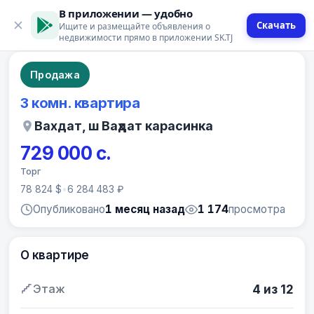
В приложении — удобно
Скачать
Ищите и размещайте объявления о
10 фото
недвижимости прямо в приложении SK.TJ
Продажа
3 комн. квартира
Вахдат, ш Ваҳдат карасинка
729 000 с.
Торг
78 824 $
•
6 284 483 ₽
Опубликовано
1 месяц назад
1 174
просмотра
О квартире
Этаж
4 из 12