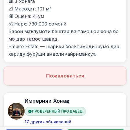
🏢 3-хонага

📐 Масоҳат: 101 м²

🏬 Ошёна: 4-ум

💰 Нарх: 730 000 сомонӣ

Барои маълумоти бештар ва тамошои хона бо 
мо дар тамос шавед.

Empire Estate — шарики боэътимоди шумо дар 
хариду фурӯши амволи ғайриманқул.
Пожаловаться
Империяи Хонаҳо
ПРОВЕРЕННЫЙ ПРОДАВЕЦ
17 других объявлений