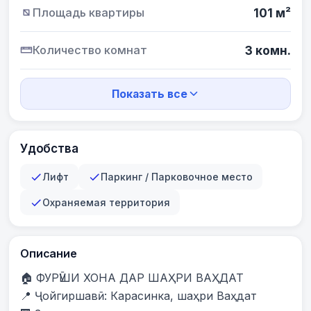
Площадь квартиры
101 м²
Количество комнат
3 комн.
Показать все
Удобства
Лифт
Паркинг / Парковочное место
Охраняемая территория
Описание
🏠 ФУРӮШИ ХОНА ДАР ШАҲРИ ВАҲДАТ

📍 Ҷойгиршавӣ: Карасинка, шаҳри Ваҳдат
