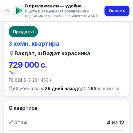
В приложении — удобно
Скачать
Ищите и размещайте объявления о
10 фото
недвижимости прямо в приложении SK.TJ
Продажа
3 комн. квартира
Вахдат, ш Ваҳдат карасинка
729 000 с.
Торг
78 824 $
•
6 284 483 ₽
Опубликовано
29 дней назад
1 163
просмотра
О квартире
Этаж
4 из 12