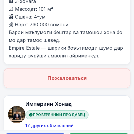
🏢 3-хонага

📐 Масоҳат: 101 м²

🏬 Ошёна: 4-ум

💰 Нарх: 730 000 сомонӣ

Барои маълумоти бештар ва тамошои хона бо 
мо дар тамос шавед.

Empire Estate — шарики боэътимоди шумо дар 
хариду фурӯши амволи ғайриманқул.
Пожаловаться
Империяи Хонаҳо
ПРОВЕРЕННЫЙ ПРОДАВЕЦ
17 других объявлений