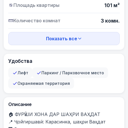
Площадь квартиры
101 м²
Количество комнат
3 комн.
Показать все
Удобства
Лифт
Паркинг / Парковочное место
Охраняемая территория
Описание
🏠 ФУРӮШИ ХОНА ДАР ШАҲРИ ВАҲДАТ

📍 Ҷойгиршавӣ: Карасинка, шаҳри Ваҳдат
