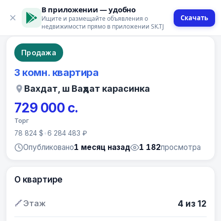
В приложении — удобно
Скачать
Ищите и размещайте объявления о
10 фото
недвижимости прямо в приложении SK.TJ
Продажа
3 комн. квартира
Вахдат, ш Ваҳдат карасинка
729 000 с.
Торг
78 824 $
•
6 284 483 ₽
Опубликовано
1 месяц назад
1 182
просмотра
О квартире
Этаж
4 из 12