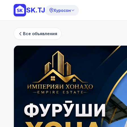
SK.TJ
Хуросон
Все объявления