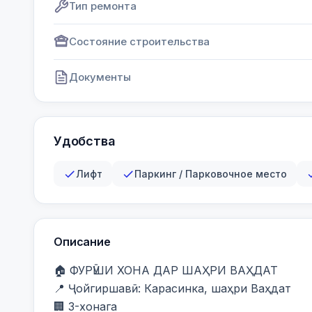
Тип ремонта
Состояние строительства
Документы
Удобства
Лифт
Паркинг / Парковочное место
Описание
🏠 ФУРӮШИ ХОНА ДАР ШАҲРИ ВАҲДАТ

📍 Ҷойгиршавӣ: Карасинка, шаҳри Ваҳдат

🏢 3-хонага
