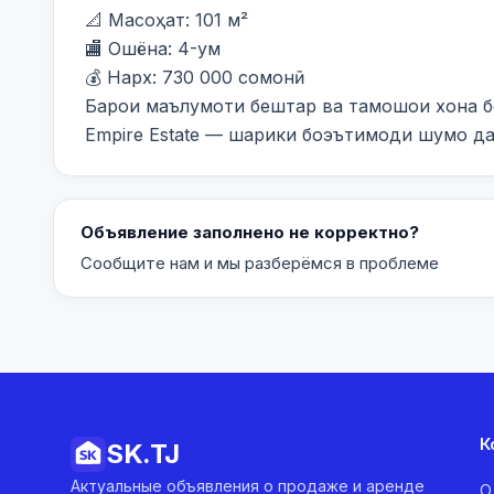
📐 Масоҳат: 101 м²

🏬 Ошёна: 4-ум

💰 Нарх: 730 000 сомонӣ

Барои маълумоти бештар ва тамошои хона бо
Empire Estate — шарики боэътимоди шумо д
Объявление заполнено не корректно?
Сообщите нам и мы разберёмся в проблеме
К
SK.
TJ
Актуальные объявления о продаже и аренде
О