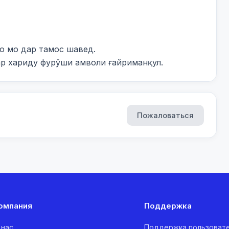
 мо дар тамос шавед.

ар хариду фурӯши амволи ғайриманқул.
Пожаловаться
омпания
Поддержка
 нас
Поддержка пользоват