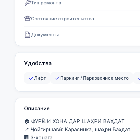
Тип ремонта
Состояние строительства
Документы
Удобства
Лифт
Паркинг / Парковочное место
Описание
🏠 ФУРӮШИ ХОНА ДАР ШАҲРИ ВАҲДАТ

📍 Ҷойгиршавӣ: Карасинка, шаҳри Ваҳдат

🏢 3-хонага
