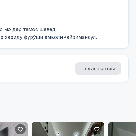
 мо дар тамос шавед.

ар хариду фурӯши амволи ғайриманқул.
Пожаловаться