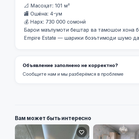
📐 Масоҳат: 101 м²

🏬 Ошёна: 4-ум

💰 Нарх: 730 000 сомонӣ

Барои маълумоти бештар ва тамошои хона бо
Empire Estate — шарики боэътимоди шумо д
Объявление заполнено не корректно?
Сообщите нам и мы разберёмся в проблеме
Вам может быть интересно