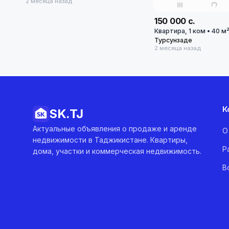
2 месяца назад
150 000 с.
Квартира, 1 ком • 40 м²
Турсунзаде
2 месяца назад
К
SK.
TJ
Актуальные объявления о продаже и аренде
О
недвижимости в Таджикистане. Квартиры,
Р
дома, участки и коммерческая недвижимость.
В