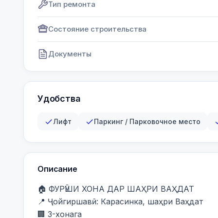
Тип ремонта
Состояние строительства
Документы
Удобства
Лифт
Паркинг / Парковочное место
Описание
🏠 ФУРӮШИ ХОНА ДАР ШАҲРИ ВАҲДАТ

📍 Ҷойгиршавӣ: Карасинка, шаҳри Ваҳдат

🏢 3-хонага
