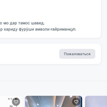
 мо дар тамос шавед.

ар хариду фурӯши амволи ғайриманқул.
Пожаловаться