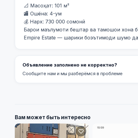
📐 Масоҳат: 101 м²

🏬 Ошёна: 4-ум

💰 Нарх: 730 000 сомонӣ

Барои маълумоти бештар ва тамошои хона бо
Empire Estate — шарики боэътимоди шумо д
Объявление заполнено не корректно?
Сообщите нам и мы разберёмся в проблеме
Вам может быть интересно