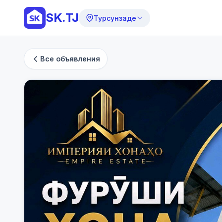
SK.TJ
Турсунзаде
Все объявления