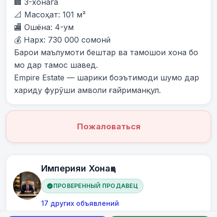
🏢 3-хонага

📐 Масоҳат: 101 м²

🏬 Ошёна: 4-ум

💰 Нарх: 730 000 сомонӣ

Барои маълумоти бештар ва тамошои хона бо 
мо дар тамос шавед.

Empire Estate — шарики боэътимоди шумо дар 
хариду фурӯши амволи ғайриманқул.
Пожаловаться
Империяи Хонаҳо
ПРОВЕРЕННЫЙ ПРОДАВЕЦ
17 других объявлений