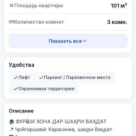
Площадь квартиры
101 м²
Количество комнат
3 комн.
Показать все
Удобства
Лифт
Паркинг / Парковочное место
Охраняемая территория
Описание
🏠 ФУРӮШИ ХОНА ДАР ШАҲРИ ВАҲДАТ

📍 Ҷойгиршавӣ: Карасинка, шаҳри Ваҳдат
