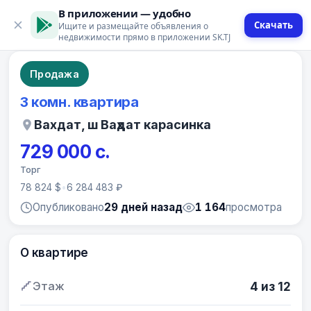
В приложении — удобно
Скачать
Ищите и размещайте объявления о
10 фото
недвижимости прямо в приложении SK.TJ
Продажа
3 комн. квартира
Вахдат, ш Ваҳдат карасинка
729 000 с.
Торг
78 824 $
•
6 284 483 ₽
Опубликовано
29 дней назад
1 164
просмотра
О квартире
Этаж
4 из 12