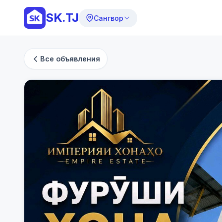
SK.TJ
Сангвор
Все объявления