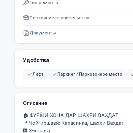
Тип ремонта
Состояние строительства
Документы
Удобства
Лифт
Паркинг / Парковочное место
Описание
🏠 ФУРӮШИ ХОНА ДАР ШАҲРИ ВАҲДАТ

📍 Ҷойгиршавӣ: Карасинка, шаҳри Ваҳдат

🏢 3-хонага
