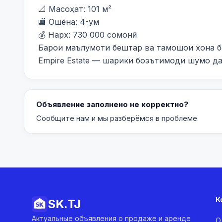
📐 Масоҳат: 101 м²

🏬 Ошёна: 4-ум

💰 Нарх: 730 000 сомонӣ

Барои маълумоти бештар ва тамошои хона бо
Empire Estate — шарики боэътимоди шумо д
Объявление заполнено не корректно?
Сообщите нам и мы разберёмся в проблеме
К
SK.
TJ
Актуальные объявления о продаже и аренде
О