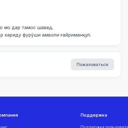
 мо дар тамос шавед.

ар хариду фурӯши амволи ғайриманқул.
Пожаловаться
омпания
Поддержка
 нас
Поддержка пользоват