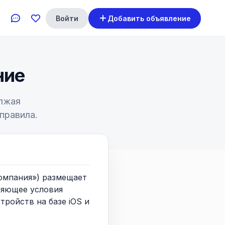
Войти
Добавить объявление
ние
олжая
правила.
омпания») размещает
ляющее условия
ройств на базе iOS и