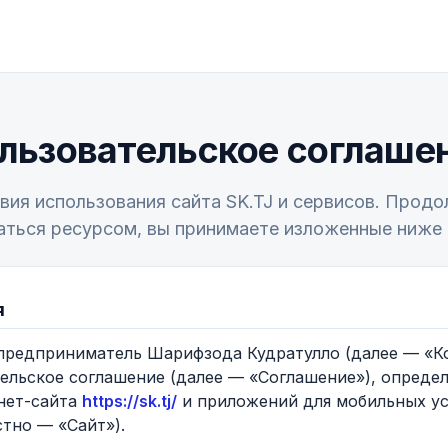
льзовательское соглаше
вия использования сайта SK.TJ и сервисов. Прод
аться ресурсом, вы принимаете изложенные ниже 
я
 предприниматель Шарифзода Кудратулло (далее — «К
ельское соглашение (далее — «Соглашение»), опреде
нет-сайта
https://sk.tj/
и приложений для мобильных уст
стно — «Сайт»).