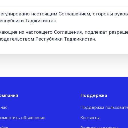
е урегулировано настоящим Соглашением, стороны руко
еспублики Таджикистан.
никающие из настоящего Соглашения, подлежат разреш
одательством Республики Таджикистан.
омпания
Поддержка
 нас
Поддержка пользоват
азместить объявление
Контакты
ойти
Вопросы и ответы