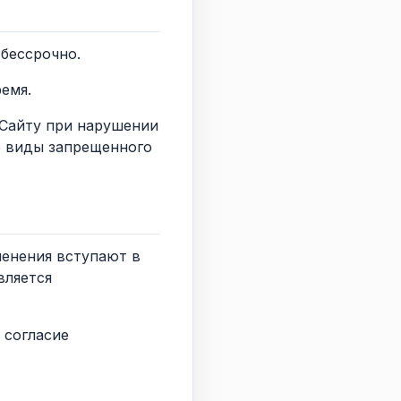
 бессрочно.
емя.
к Сайту при нарушении
е виды запрещенного
менения вступают в
вляется
 согласие