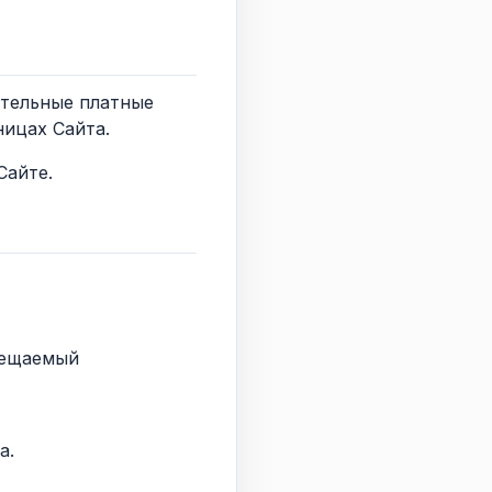
ительные платные
ницах Сайта.
Сайте.
змещаемый
а.