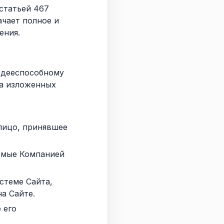
 статьей 467
чает полное и
ения.
 дееспособному
на изложенных
лицо, принявшее
емые Компанией
стеме Сайта,
а Сайте.
 его