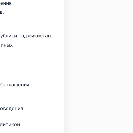
ения.
в.
публики Таджикистан.
 иных
 Соглашения.
роведения
олитикой