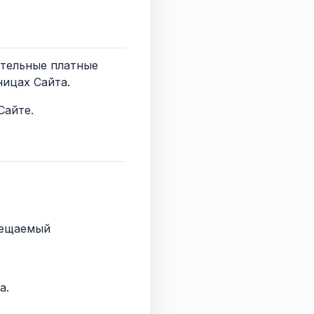
ительные платные
ницах Сайта.
Сайте.
змещаемый
а.