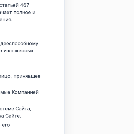
 статьей 467
чает полное и
ения.
 дееспособному
на изложенных
лицо, принявшее
емые Компанией
стеме Сайта,
а Сайте.
 его