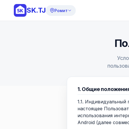
SK.TJ
Ромит
По
Усло
пользов
1. Общие положени
1.1. Индивидуальный
настоящее Пользоват
использования интер
Android (далее совме