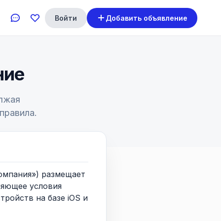
Войти
Добавить объявление
ние
олжая
правила.
омпания») размещает
ляющее условия
ройств на базе iOS и