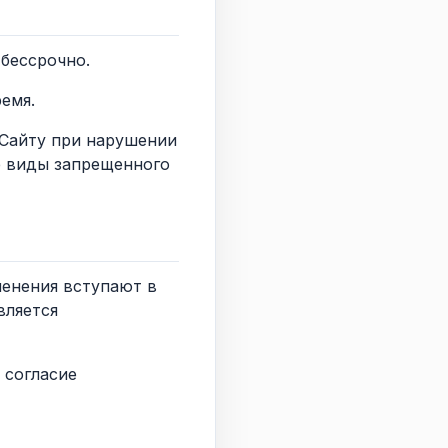
 бессрочно.
емя.
к Сайту при нарушении
е виды запрещенного
менения вступают в
вляется
 согласие