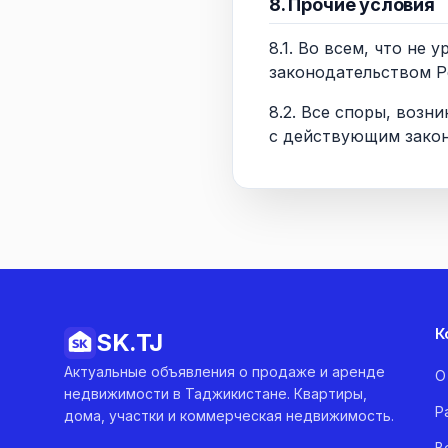
8. Прочие условия
8.1. Во всем, что н
законодательством Р
8.2. Все споры, воз
с действующим закон
К
SK.
TJ
Актуальные объявления о продаже и аренде
О
недвижимости в Таджикистане. Квартиры,
Р
дома, участки и коммерческая недвижимость.
В