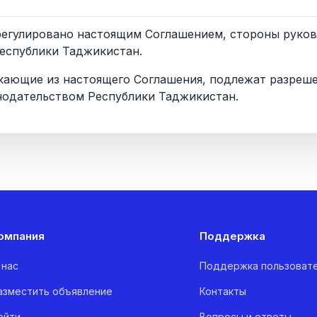
е урегулировано настоящим Соглашением, стороны руко
еспублики Таджикистан.
никающие из настоящего Соглашения, подлежат разреш
одательством Республики Таджикистан.
омпания
Поддержка
 нас
Поддержка пользоват
азместить объявление
Контакты
ойти
Вопросы и ответы