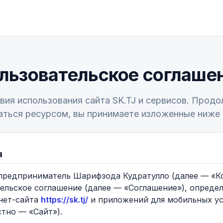
льзовательское соглаше
вия использования сайта SK.TJ и сервисов. Прод
аться ресурсом, вы принимаете изложенные ниже 
я
 предприниматель Шарифзода Кудратулло (далее — «К
ельское соглашение (далее — «Соглашение»), опреде
нет-сайта
https://sk.tj/
и приложений для мобильных уст
стно — «Сайт»).