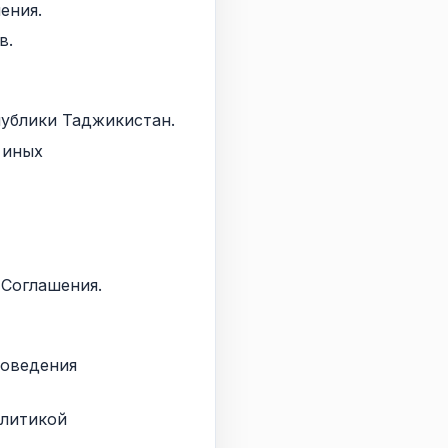
ения.
в.
публики Таджикистан.
 иных
 Соглашения.
роведения
олитикой