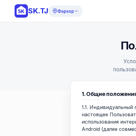
SK.TJ
Фархор
По
Усло
пользов
1. Общие положени
1.1. Индивидуальный
настоящее Пользоват
использования интер
Android (далее совме