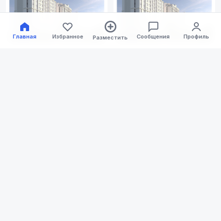
Варзоб
1/3
1/3
Главная
Избранное
Сообщения
Профиль
Разместить
А. Джами
466 920 с.
471 660 с.
Квартира, 2 ком • 77 м² • 2/13
Квартира, 3 ком • 78 м² • 2/13
этаж
этаж
Айни
Бохтар
Бохтар
2 дня назад
2 дня назад
Ашт
Б. Гафуров
Бустон
1/3
1/3
313 380 с.
343 140 с.
Вандж
Квартира, 2 ком • 52 м² • 2/13
Квартира, 2 ком • 57 м² • 2/13
этаж
этаж
Вахш
Бохтар
Бохтар
2 дня назад
2 дня назад