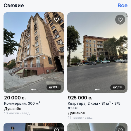
Дом или дачу
Все
Свежие
100
100
объявлений
Гараж или паркинг
3
3
объявлений
Участок
3
3
объявлений
Коммерческую недвижимость
20
20
объявлений
1/3+
1/3+
Бизнес
4
4
объявлений
20 000 с.
925 000 с.
Коммерция, 300 м²
Квартира, 2 ком • 81 м² • 3/5
этаж
Душанбе
Промбазы и заводы
Душанбе
0
10 часов назад
0
объявлений
11 часов назад