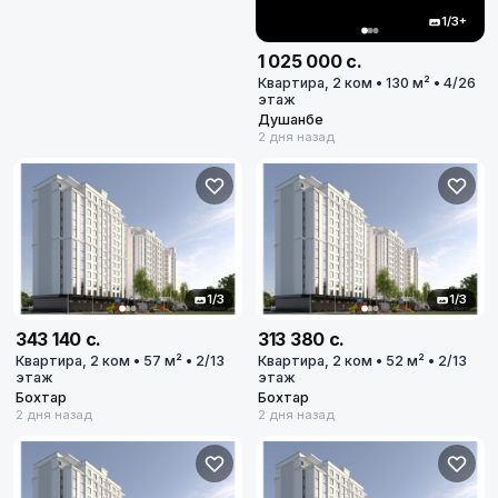
1/3+
1 025 000 с.
Квартира, 2 ком • 130 м² • 4/26
Все города
этаж
Душанбе
2 дня назад
Душанбе
Худжанд
Вахдат
1/3
1/3
Рудаки
343 140 с.
313 380 с.
Квартира, 2 ком • 57 м² • 2/13
Квартира, 2 ком • 52 м² • 2/13
Гиссар
этаж
этаж
Бохтар
Бохтар
2 дня назад
2 дня назад
Куляб
Бохтар