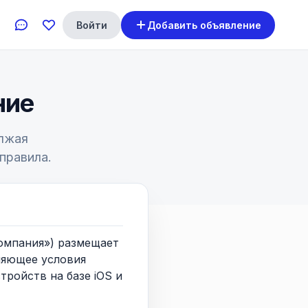
Войти
Добавить объявление
ние
олжая
правила.
омпания») размещает
ляющее условия
ройств на базе iOS и