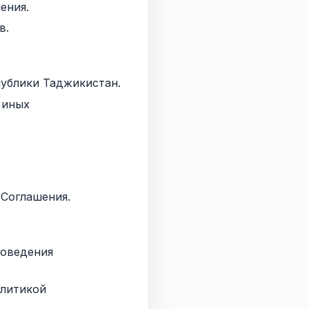
ения.
в.
публики Таджикистан.
 иных
 Соглашения.
роведения
олитикой