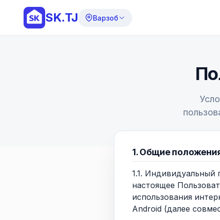
SK.TJ
Варзоб
По
Усло
пользов
1. Общие положени
1.1. Индивидуальный
настоящее Пользоват
использования интер
Android (далее совме