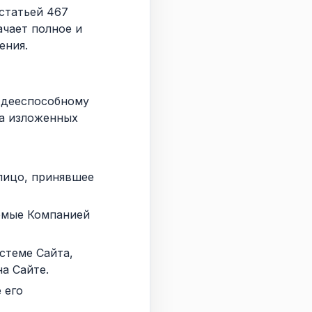
 статьей 467
чает полное и
ения.
 дееспособному
на изложенных
лицо, принявшее
емые Компанией
стеме Сайта,
а Сайте.
 его