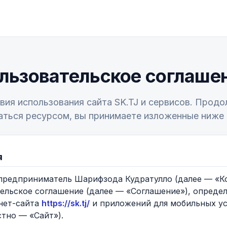
льзовательское соглаше
вия использования сайта SK.TJ и сервисов. Прод
аться ресурсом, вы принимаете изложенные ниже 
я
 предприниматель Шарифзода Кудратулло (далее — «К
ельское соглашение (далее — «Соглашение»), опреде
нет-сайта
https://sk.tj/
и приложений для мобильных уст
стно — «Сайт»).