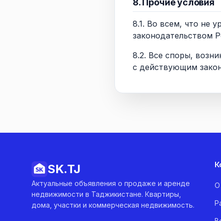
8. Прочие условия
8.1. Во всем, что н
законодательством Р
8.2. Все споры, воз
с действующим закон
К
SK.
TJ
Актуальные объявления о продаже и аренде
О
недвижимости в Таджикистане. Квартиры,
Р
дома, участки и коммерческая недвижимость.
В