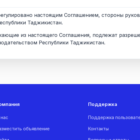
е урегулировано настоящим Соглашением, стороны руко
еспублики Таджикистан.
никающие из настоящего Соглашения, подлежат разреш
одательством Республики Таджикистан.
омпания
Поддержка
 нас
Поддержка пользоват
азместить объявление
Контакты
ойти
Вопросы и ответы