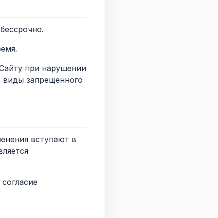
 бессрочно.
емя.
к Сайту при нарушении
е виды запрещенного
менения вступают в
вляется
 согласие