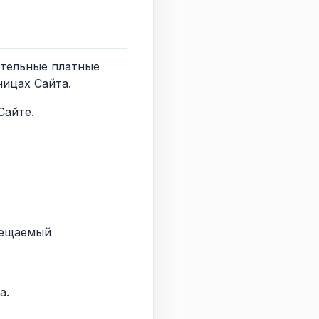
ительные платные
ницах Сайта.
Сайте.
змещаемый
а.