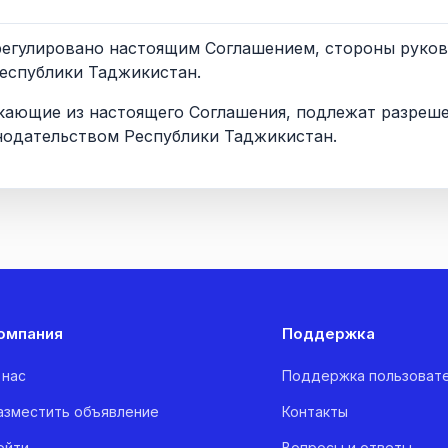
е урегулировано настоящим Соглашением, стороны руко
еспублики Таджикистан.
никающие из настоящего Соглашения, подлежат разреш
одательством Республики Таджикистан.
омпания
Поддержка
 нас
Поддержка пользоват
азместить объявление
Контакты
ойти
Вопросы и ответы