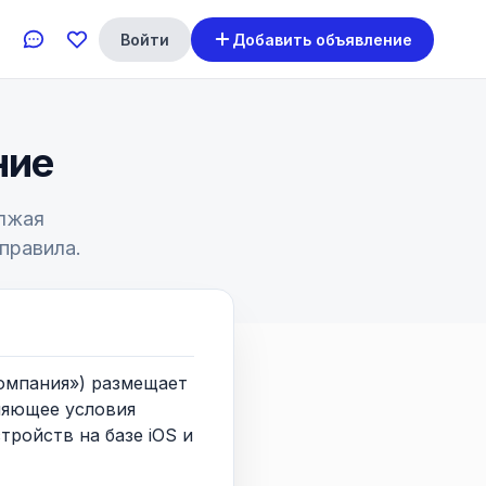
Войти
Добавить объявление
ние
олжая
правила.
омпания») размещает
ляющее условия
ройств на базе iOS и