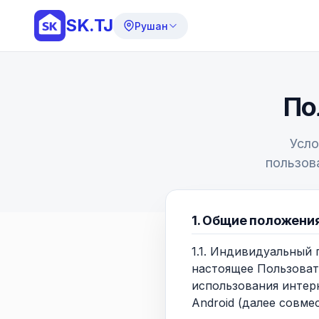
SK.TJ
Рушан
По
Усло
пользов
1. Общие положени
1.1. Индивидуальный
настоящее Пользоват
использования интер
Android (далее совме