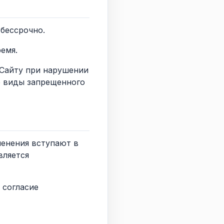
 бессрочно.
емя.
к Сайту при нарушении
е виды запрещенного
менения вступают в
вляется
 согласие