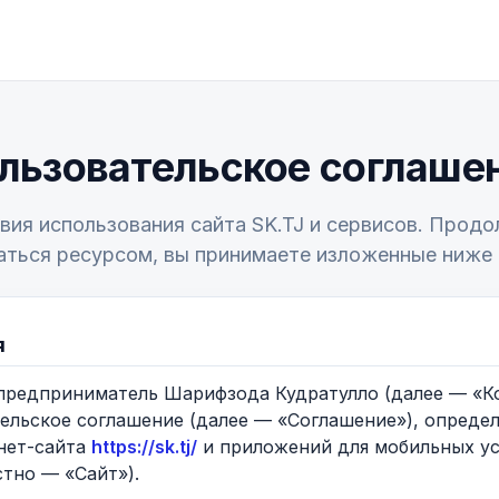
льзовательское соглаше
вия использования сайта SK.TJ и сервисов. Прод
аться ресурсом, вы принимаете изложенные ниже 
я
 предприниматель Шарифзода Кудратулло (далее — «К
ельское соглашение (далее — «Соглашение»), опреде
нет-сайта
https://sk.tj/
и приложений для мобильных уст
стно — «Сайт»).