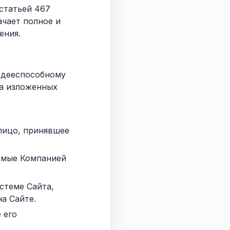
 статьей 467
чает полное и
ения.
 дееспособному
на изложенных
лицо, принявшее
емые Компанией
стеме Сайта,
а Сайте.
 его