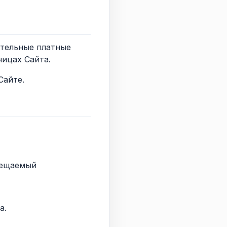
ительные платные
ницах Сайта.
Сайте.
змещаемый
а.