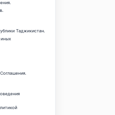
ения.
в.
публики Таджикистан.
 иных
 Соглашения.
роведения
олитикой