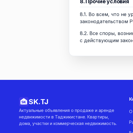
8. Прочие условия
8.1. Во всем, что н
законодательством Р
8.2. Все споры, воз
с действующим закон
К
SK.
TJ
Актуальные объявления о продаже и аренде
О
недвижимости в Таджикистане. Квартиры,
Р
дома, участки и коммерческая недвижимость.
В