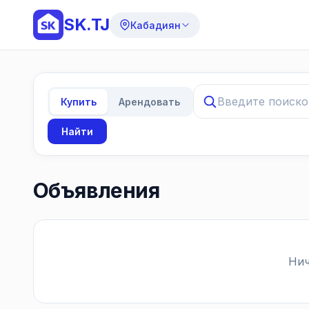
SK.TJ
Кабадиян
Купить
Арендовать
Найти
Объявления
Нич