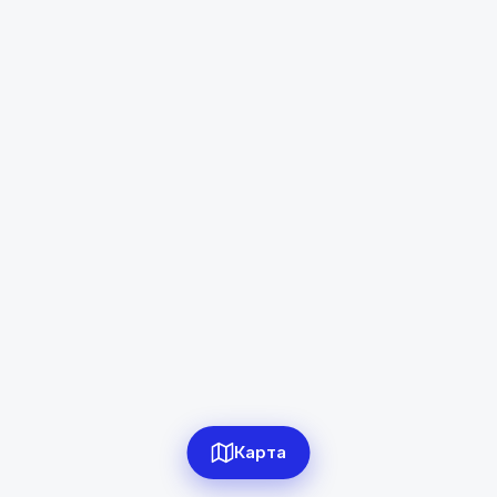
Рогун
Диапазон цен
в сомони
Сбросить
0
объявлений по фильтру
Сбросить фильтры
Карта
Применить фильтры