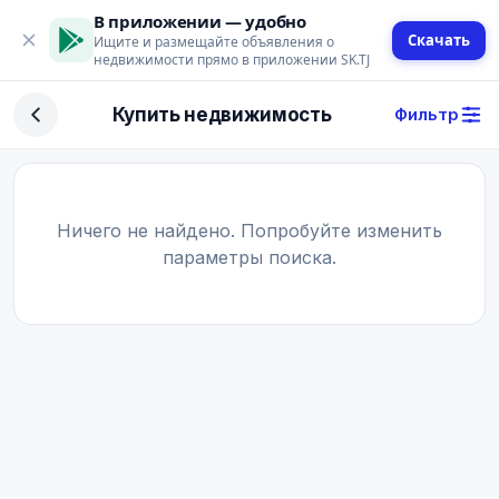
В приложении — удобно
Скачать
Ищите и размещайте объявления о
недвижимости прямо в приложении SK.TJ
Фильтр
Купить недвижимость
Фильтр
Сделка
Купить
Арендовать
Ничего не найдено. Попробуйте изменить
параметры поиска.
Поиск
Тип недвижимости
Тип
Город