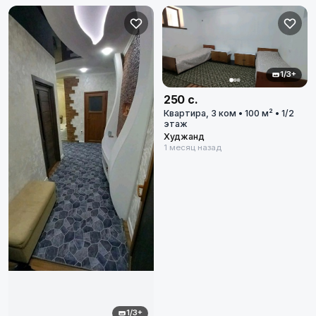
Худжанд
Диапазон цен
в сомони
1/3+
250 с.
Квартира, 3 ком • 100 м² • 1/2
этаж
Худжанд
1 месяц назад
Сбросить
8
объявлений по фильтру
Сбросить фильтры
Применить фильтры
1/3+