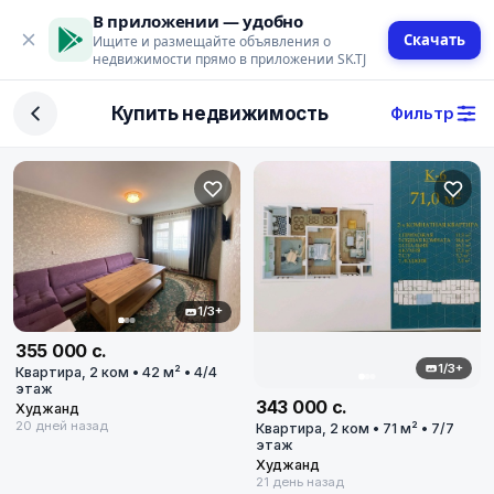
В приложении — удобно
Скачать
Ищите и размещайте объявления о
недвижимости прямо в приложении SK.TJ
Фильтр
Купить недвижимость
Фильтр
Сделка
Купить
Арендовать
Поиск
1/3+
355 000 с.
Тип недвижимости
1/3+
Квартира, 2 ком • 42 м² • 4/4
этаж
Тип
343 000 с.
Худжанд
20 дней назад
Квартира, 2 ком • 71 м² • 7/7
этаж
Город
Худжанд
21 день назад