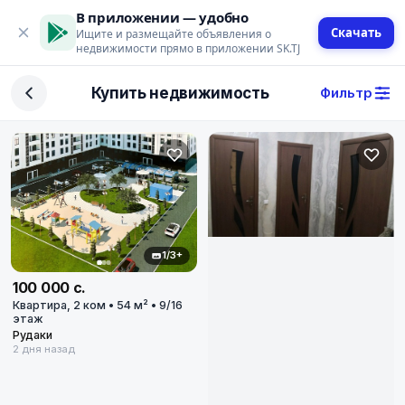
В приложении — удобно
Скачать
Ищите и размещайте объявления о
недвижимости прямо в приложении SK.TJ
Фильтр
Купить недвижимость
Фильтр
Сделка
Купить
Арендовать
Поиск
1/3+
100 000 с.
Тип недвижимости
Квартира, 2 ком • 54 м² • 9/16
этаж
Тип
Рудаки
2 дня назад
Город