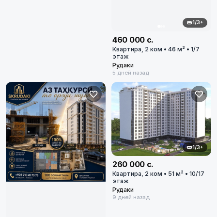
Рудаки
1/3+
Диапазон цен
в сомони
460 000 с.
Квартира, 2 ком • 46 м² • 1/7
этаж
Рудаки
5 дней назад
Сбросить
1/3+
24
объявлений по фильтру
260 000 с.
Сбросить фильтры
Квартира, 2 ком • 51 м² • 10/17
этаж
Рудаки
9 дней назад
Применить фильтры