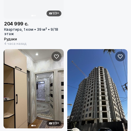
1/3+
204 999 с.
Квартира, 1 ком • 39 м² • 9/18
этаж
Рудаки
4 часа назад
1/3+