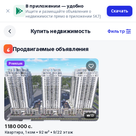
В приложении — удобно
Скачать
Ищите и размещайте объявления о
недвижимости прямо в приложении SK.TJ
Фильтр
Купить недвижимость
Фильтр
Сделка
Продвигаемые объявления
Купить
Арендовать
Premium
Поиск
Тип недвижимости
Тип
13
1 180 000 с.
Город
Квартира, 1 ком • 92 м² • 9/22 этаж