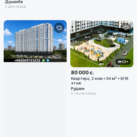
Город
Душанбе
3 дня назад
Диапазон цен
в сомони
1/3+
Сбросить
80 000 с.
Квартира, 2 ком • 54 м² • 8/16
этаж
Рудаки
5 часов назад
811
объявлений по фильтру
Сбросить фильтры
Применить фильтры