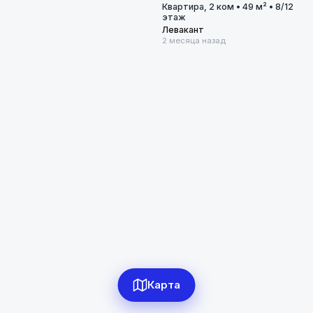
Левакант
Квартира, 2 ком • 49 м² • 8/12
этаж
Левакант
Диапазон цен
2 месяца назад
в сомони
Сбросить
2
объявлений по фильтру
Сбросить фильтры
Карта
Применить фильтры