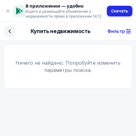
В приложении — удобно
Скачать
Ищите и размещайте объявления о
недвижимости прямо в приложении SK.TJ
Фильтр
Купить недвижимость
Фильтр
Сделка
Купить
Арендовать
Ничего не найдено. Попробуйте изменить
параметры поиска.
Поиск
Тип недвижимости
Тип
Город