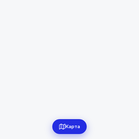
Мургаб
Диапазон цен
в сомони
Сбросить
0
объявлений по фильтру
Сбросить фильтры
Карта
Применить фильтры