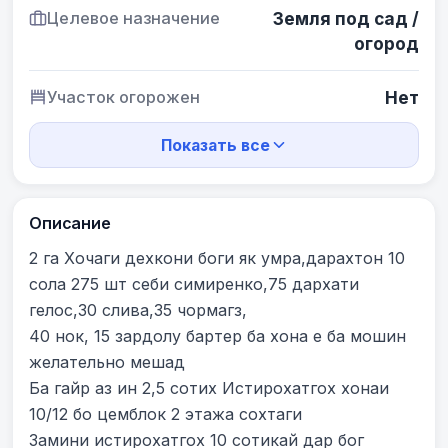
Целевое назначение
Земля под сад /
огород
Участок огорожен
Нет
Показать все
Описание
2 га Хочаги дехкони боги як умра,дарахтон 10 
сола 275 шт себи симиренко,75 дархати 
гелос,30 слива,35 чормагз,

40 нок, 15 зардолу бартер ба хона е ба мошин 
желательно мешад

Ба гайр аз ин 2,5 сотих Истирохатгох хонаи 
10/12 бо цемблок 2 этажа сохтаги

Замини истирохатгох 10 сотикай дар бог 