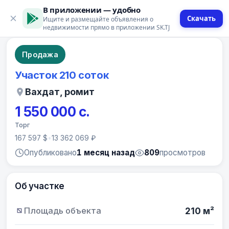
В приложении — удобно
Скачать
Ищите и размещайте объявления о
5 фото
недвижимости прямо в приложении SK.TJ
Продажа
Участок 210 соток
Вахдат, ромит
1 550 000 с.
Торг
167 597 $
•
13 362 069 ₽
Опубликовано
1 месяц назад
809
просмотров
Об участке
Площадь объекта
210 м²