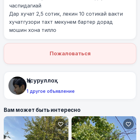
часпидагиай

Дар хучат 2,5 сотик, лекин 10 сотикай вакти 
хучатгузори тахт мекунем бартер дорад 
мошин хона тилло
Пожаловаться
Ҷасуруллоҳ
1 другое объявление
Вам может быть интересно